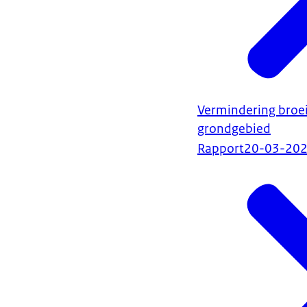
Vermindering broei
grondgebied
Rapport
20-03-20