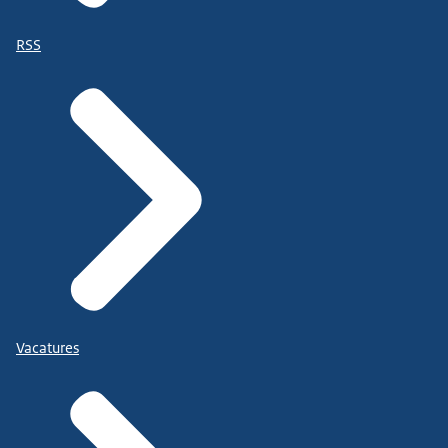
RSS
Vacatures