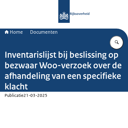
Naar de homepage van Rijksoverheid
Rijksoverheid
Home
Documenten
Vu
Inventarislijst bij beslissing op
bezwaar Woo-verzoek over de
afhandeling van een specifieke
klacht
Publicatie
21-03-2025