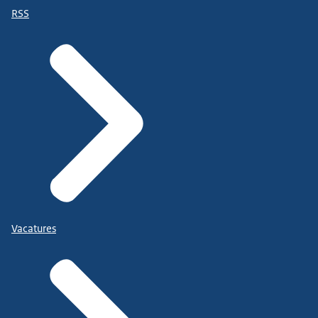
RSS
Vacatures