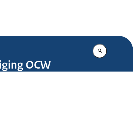
.nl
Vul in wat u z
niging OCW