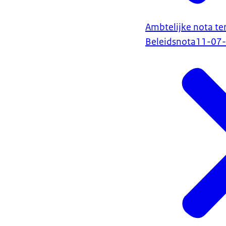
Ambtelijke nota te
Beleidsnota
11-07