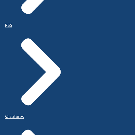
RSS
Vacatures