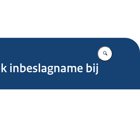
.nl
Vul in wat u z
k inbeslagname bij