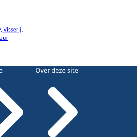
 Visserij,
uur
e
Over deze site