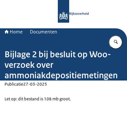
Naar de homepage van Rijksoverheid
Rijksoverheid
Home
Documenten
Vu
Bijlage 2 bij besluit op Woo-
verzoek over
ammoniakdepositiemetingen
Publicatie
27-03-2025
Let op: dit bestand is 108 mb groot.