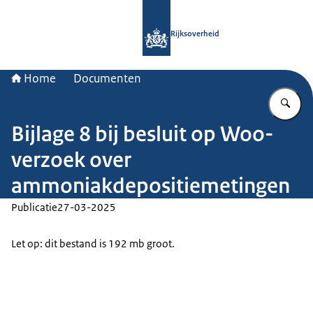
Naar de homepage van Rijksoverheid
Rijksoverheid
Home
Documenten
Vu
Bijlage 8 bij besluit op Woo-
verzoek over
ammoniakdepositiemetingen
Publicatie
27-03-2025
Let op: dit bestand is 192 mb groot.