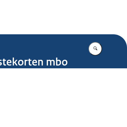
.nl
Vul in wat u z
lstekorten mbo