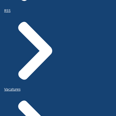
RSS
Vacatures