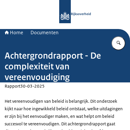
Naar de homepage van Rijksoverheid
Rijksoverheid
Home
Documenten
Vu
Achtergrondrapport - De
complexiteit van
vereenvoudiging
Rapport
30-03-2025
Het vereenvoudigen van beleid is belangrijk. Dit onderzoek
kijkt naar hoe ingewikkeld beleid ontstaat, welke uitdagingen
er zijn bij het eenvoudiger maken, en wat helpt om beleid
succesvol te vereenvoudigen. Dit achtergrondrapport gaat