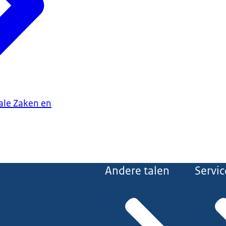
iale Zaken en
Andere talen
Servic