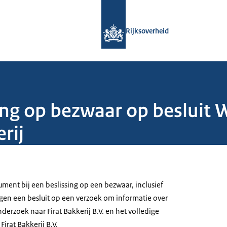
Naar de homepage van Rijksoverheid
Rijksoverheid
ing op bezwaar op besluit
rij
nt bij een beslissing op een bezwaar, inclusief
egen een besluit op een verzoek om informatie over
derzoek naar Firat Bakkerij B.V. en het volledige
irat Bakkerij B.V.