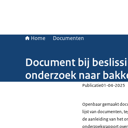
Home
Documenten
Document bij besliss
onderzoek naar bakke
Publicatie
01-04-2025
Openbaar gemaakt docume
lijst van documenten, t
de aanleiding van het on
onderzoeksrapport over F