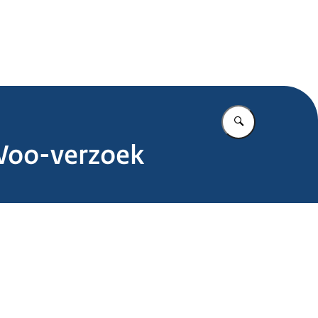
.nl
Vul in wat u z
 Woo-verzoek