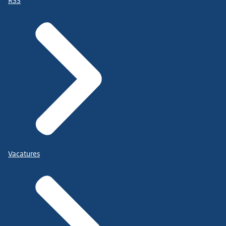
RSS
Vacatures