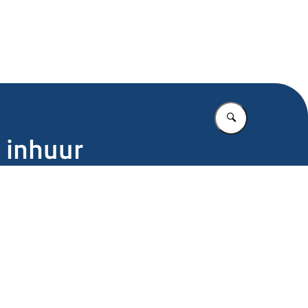
.nl
Vul in wat u z
e inhuur