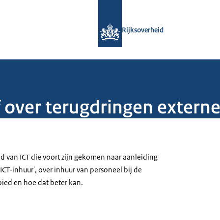
Naar de homepage van Rijksoverheid
Rijksoverheid
f over terugdringen extern
ed van ICT die voort zijn gekomen naar aanleiding
 ICT-inhuur', over inhuur van personeel bij de
bied en hoe dat beter kan.