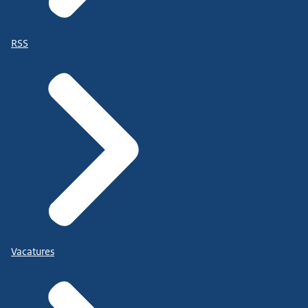
RSS
Vacatures