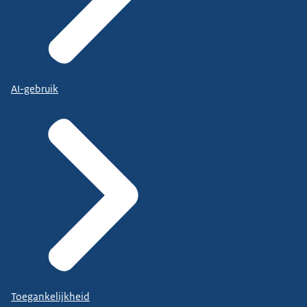
AI-gebruik
Toegankelijkheid