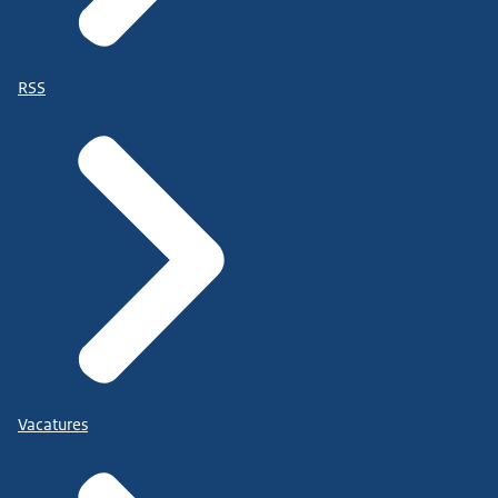
RSS
Vacatures