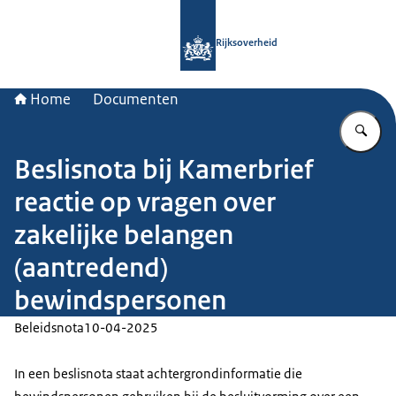
Naar de homepage van Rijksoverheid
Rijksoverheid
Home
Documenten
Vu
Beslisnota bij Kamerbrief
reactie op vragen over
zakelijke belangen
(aantredend)
bewindspersonen
Beleidsnota
10-04-2025
In een beslisnota staat achtergrondinformatie die