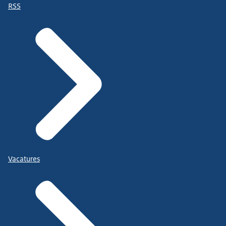
RSS
Vacatures