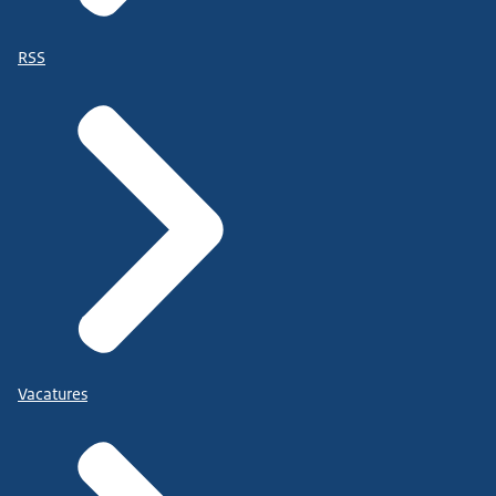
RSS
Vacatures