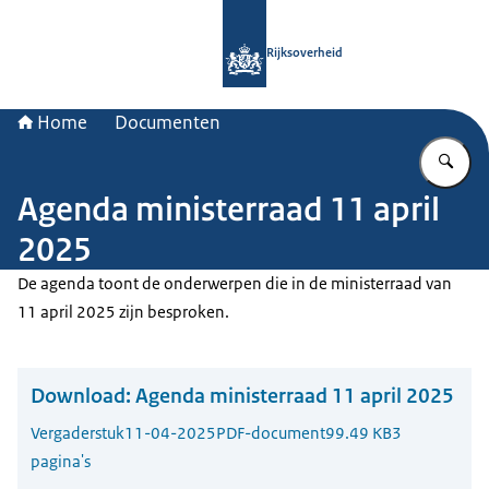
Naar de homepage van Rijksoverheid
Rijksoverheid
Home
Documenten
Vu
Agenda ministerraad 11 april
2025
De agenda toont de onderwerpen die in de ministerraad van
11 april 2025 zijn besproken.
Download:
Agenda ministerraad 11 april 2025
Vergaderstuk
11-04-2025
PDF-document
99.49 KB
3
pagina's