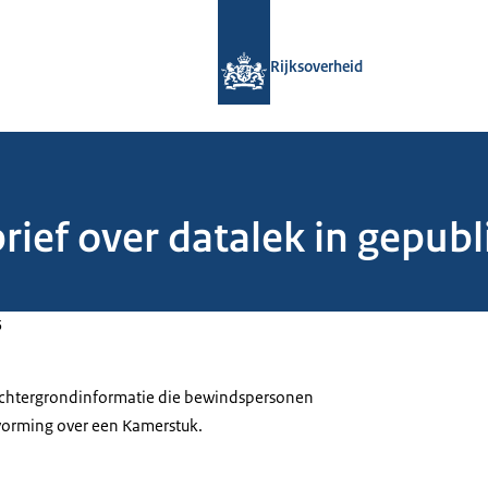
Naar de homepage van Rijksoverheid
Rijksoverheid
brief over datalek in gepu
5
 achtergrondinformatie die bewindspersonen
tvorming over een Kamerstuk.