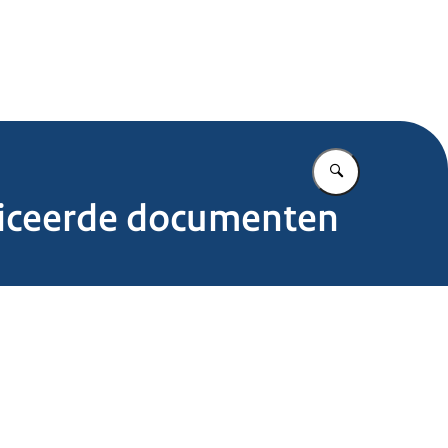
.nl
Vul in wat u z
bliceerde documenten