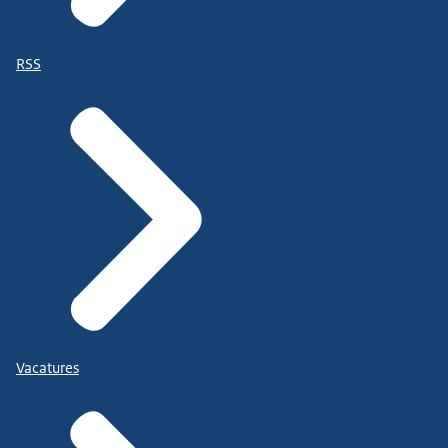
RSS
Vacatures