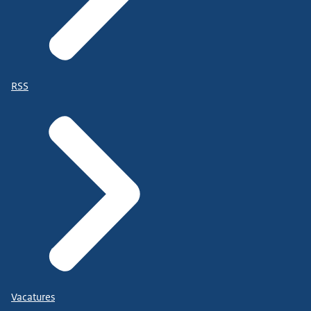
RSS
Vacatures