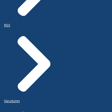
RSS
Vacatures