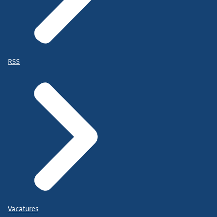
RSS
Vacatures