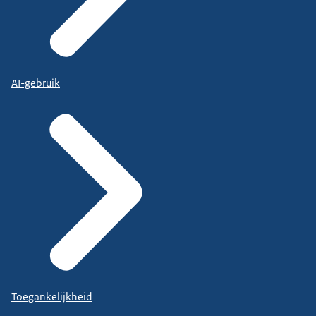
AI-gebruik
Toegankelijkheid