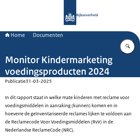
Naar de homepage van Rijksoverheid
Rijksoverheid
Home
Documenten
Vu
Monitor Kindermarketing
voedingsproducten 2024
Publicatie
31-03-2025
In dit rapport staat in welke mate kinderen met reclame voor
voedingsmiddelen in aanraking (kunnen) komen en in
hoeverre de geïnventariseerde reclames lijken te voldoen aan
de Reclamecode Voor Voedingsmiddelen (RvV) in de
Nederlandse ReclameCode (NRC).