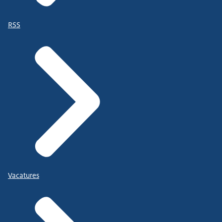
RSS
Vacatures