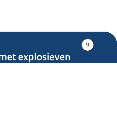
.nl
Vul in wat u z
 met explosieven