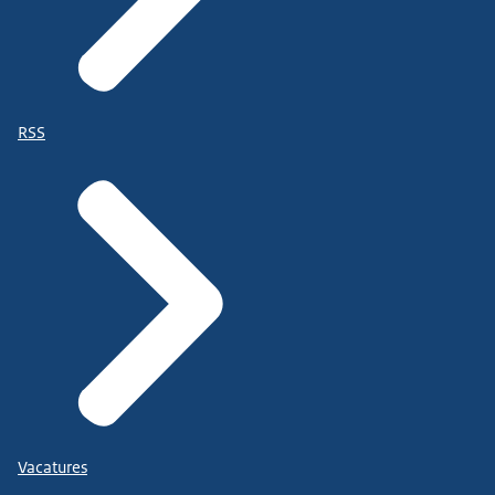
RSS
Vacatures