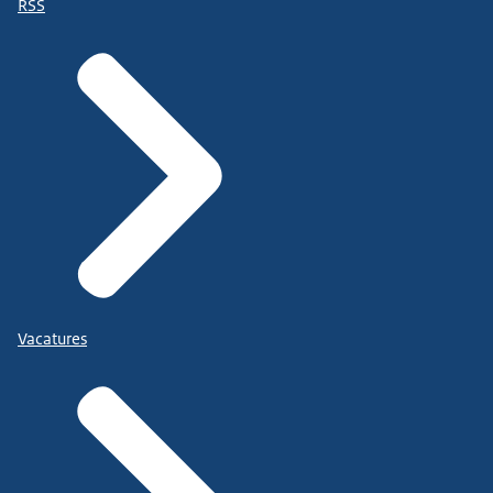
RSS
Vacatures