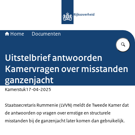
Naar de homepage van Rijksoverheid
Rijksoverheid
Home
Documenten
Vu
Uitstelbrief antwoorden
Kamervragen over misstanden
ganzenjacht
Kamerstuk
17-04-2025
Staatssecretaris Rummenie (LVVN) meldt de Tweede Kamer dat
de antwoorden op vragen over ernstige en structurele
misstanden bij de ganzenjacht later komen dan gebruikelijk.