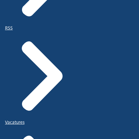
RSS
Vacatures