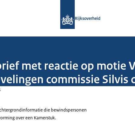
Naar de homepage van Rijksoverheid
Rijksoverheid
brief met reactie op motie
velingen commissie Silvis 
5
 achtergrondinformatie die bewindspersonen
tvorming over een Kamerstuk.