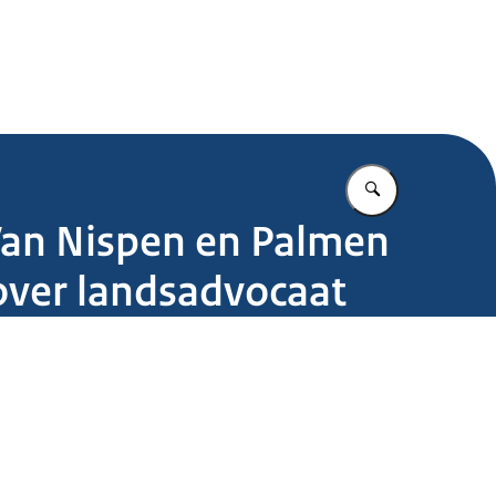
.nl
Vul in wat u z
 Van Nispen en Palmen
over landsadvocaat