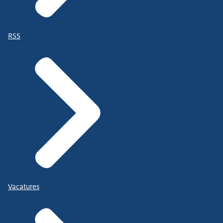
RSS
Vacatures