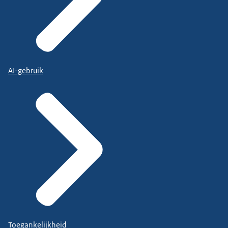
AI-gebruik
Toegankelijkheid