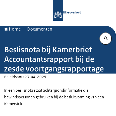
Naar de homepage van Rijksoverheid
Rijksoverheid
Home
Documenten
Vu
Beslisnota bij Kamerbrief
Accountantsrapport bij de
zesde voortgangsrapportage
Beleidsnota
23-04-2025
In een beslisnota staat achtergrondinformatie die
bewindspersonen gebruiken bij de besluitvorming van een
Kamerstuk.