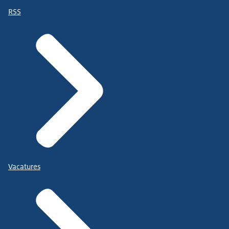
RSS
Vacatures