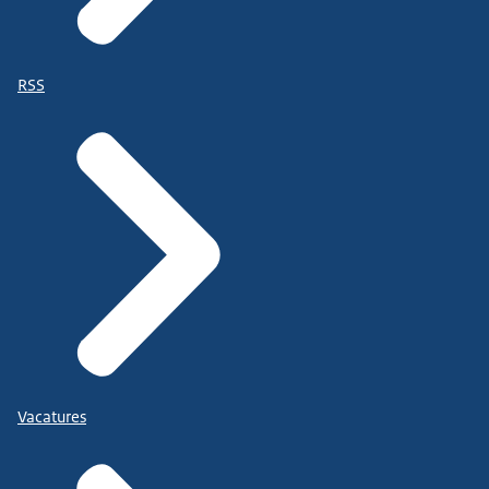
RSS
Vacatures