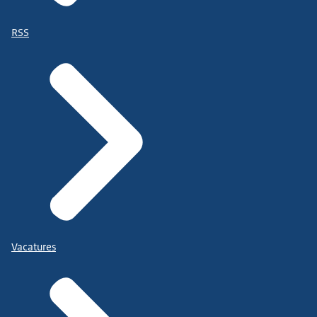
RSS
Vacatures