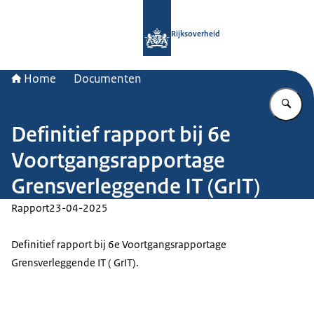
Naar de homepage van Rijksoverheid
Rijksoverheid
Home
Documenten
Vu
Definitief rapport bij 6e
Voortgangsrapportage
Grensverleggende IT (GrIT)
Rapport
23-04-2025
Definitief rapport bij 6e Voortgangsrapportage
Grensverleggende IT ( GrIT).