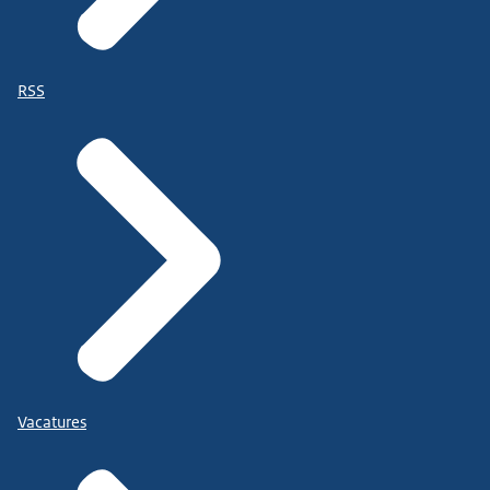
RSS
Vacatures