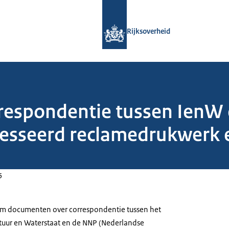
Naar de homepage van Rijksoverheid
Rijksoverheid
rrespondentie tussen IenW
esseerd reclamedrukwerk 
5
 om documenten over correspondentie tussen het
uctuur en Waterstaat en de NNP (Nederlandse