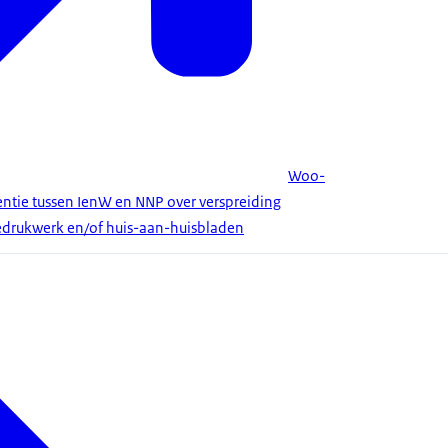
Woo-
entie tussen IenW en NNP over verspreiding
drukwerk en/of huis-aan-huisbladen