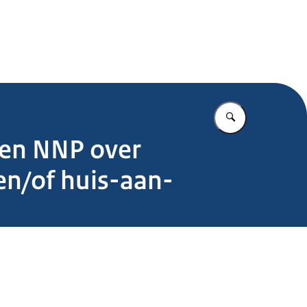
.nl
Vul in wat u z
 en NNP over
en/of huis-aan-