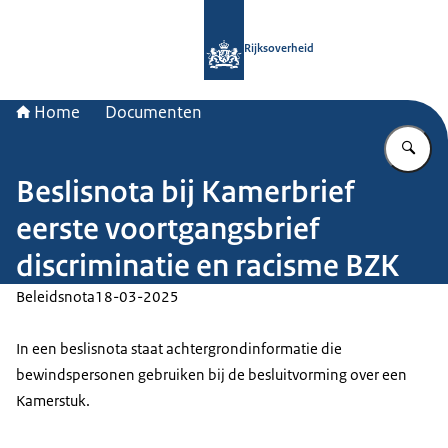
Naar de homepage van Rijksoverheid
Rijksoverheid
Home
Documenten
Vu
Beslisnota bij Kamerbrief
eerste voortgangsbrief
discriminatie en racisme BZK
Beleidsnota
18-03-2025
In een beslisnota staat achtergrondinformatie die
bewindspersonen gebruiken bij de besluitvorming over een
Kamerstuk.