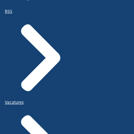
RSS
Vacatures