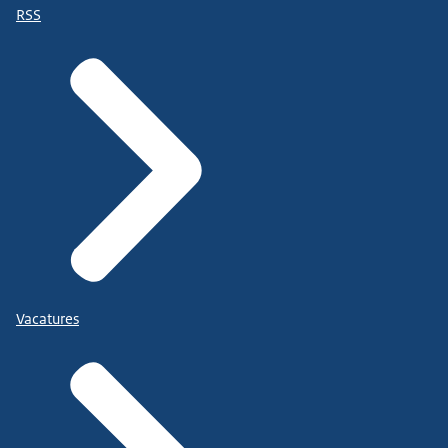
RSS
Vacatures