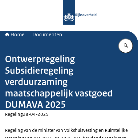
Naar de homepage van Rijksoverheid
Rijksoverheid
Home
Documenten
Vu
Ontwerpregeling
Subsidieregeling
verduurzaming
maatschappelijk vastgoed
DUMAVA 2025
Regeling
28-04-2025
Regeling van de minister van Volkshuisvesting en Ruimtelijke