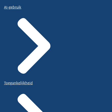
AI-gebruik
Toegankelijkheid