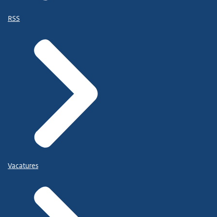
RSS
Vacatures