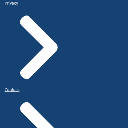
Privacy
Cookies