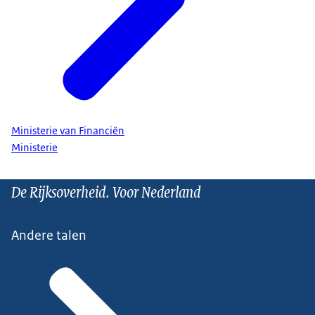
Ministerie van Financiën
Ministerie
De Rijksoverheid. Voor Nederland
Andere talen