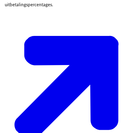
uitbetalingspercentages.