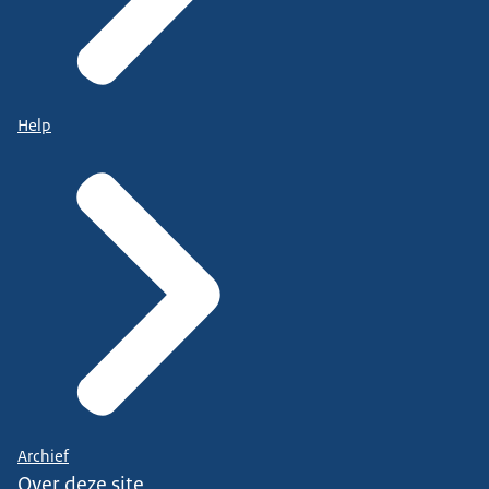
Help
Archief
Over deze site