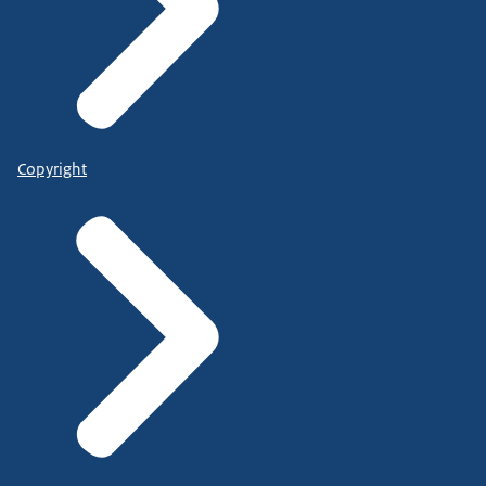
Copyright