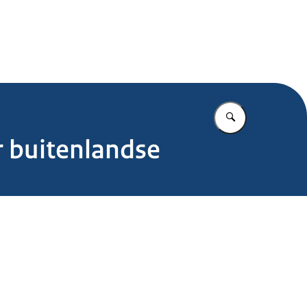
.nl
Vul in wat u z
r buitenlandse