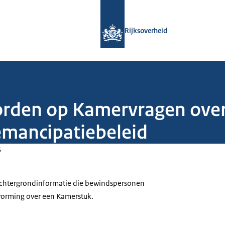
Naar de homepage van Rijksoverheid
Rijksoverheid
orden op Kamervragen ove
emancipatiebeleid
5
 achtergrondinformatie die bewindspersonen
tvorming over een Kamerstuk.