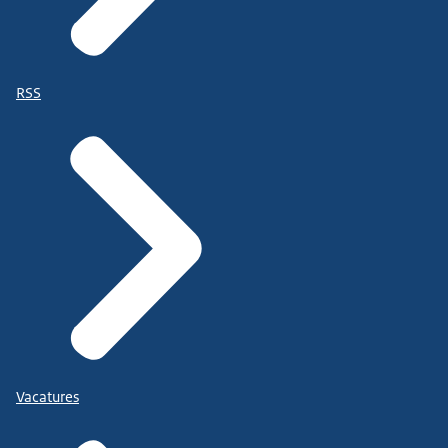
RSS
Vacatures