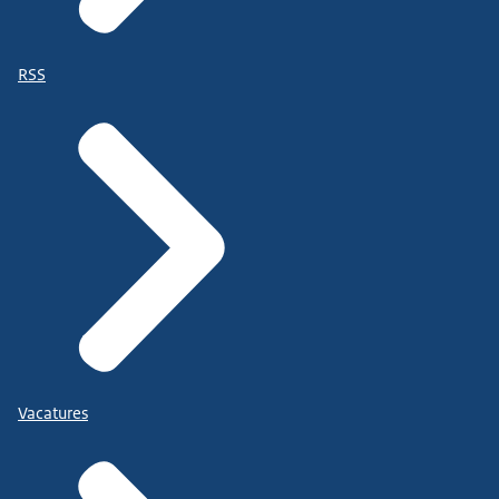
RSS
Vacatures