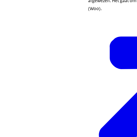
afgewezen. Het gaat om 
(Woo).