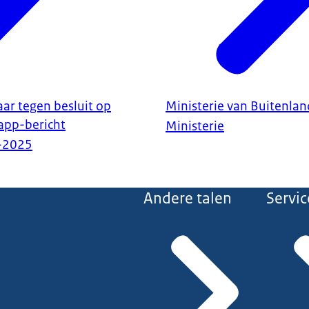
aar tegen besluit op
Ministerie van Buitenla
app-bericht
Ministerie
-2025
Andere talen
Servic