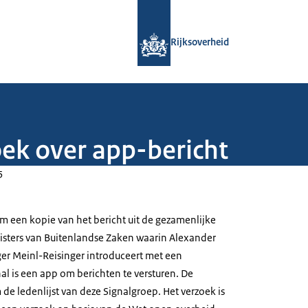
Naar de homepage van Rijksoverheid
Rijksoverheid
ek over app-bericht
5
om een kopie van het bericht uit de gezamenlijke
isters van Buitenlandse Zaken waarin Alexander
ger Meinl-Reisinger introduceert met een
nal is een app om berichten te versturen. De
de ledenlijst van deze Signalgroep. Het verzoek is