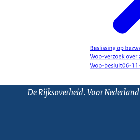
Beslissing op bezw
Woo-verzoek over 
Woo-besluit
06-11
De Rijksoverheid. Voor Nederland