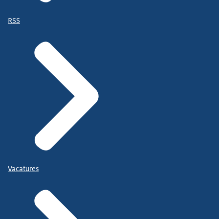
RSS
Vacatures