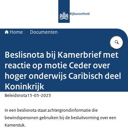
Naar de homepage van Rijksoverheid
Rijksoverheid
Home
Documenten
Vu
Beslisnota bij Kamerbrief met
reactie op motie Ceder over
hoger onderwijs Caribisch deel
Koninkrijk
Beleidsnota
15-05-2025
In een beslisnota staat achtergrondinformatie die
bewindspersonen gebruiken bij de besluitvorming over een
Kamerstuk.