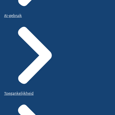
AI-gebruik
Toegankelijkheid