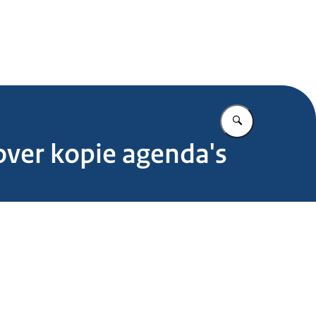
.nl
Vul in wat u z
over kopie agenda's