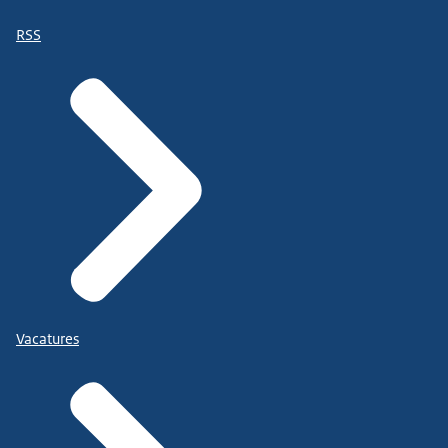
RSS
Vacatures