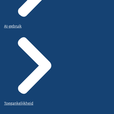
AI-gebruik
Toegankelijkheid