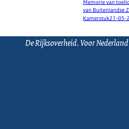
Memorie van toelic
van Buitenlandse 
Kamerstuk
21-05-
De Rijksoverheid. Voor Nederland